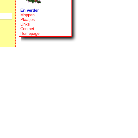
En verder
Moppen
Plaatjes
Links
Contact
Homepage