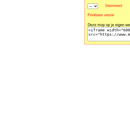
Stemmen!
Printbare versie
Deze mop op je eigen we