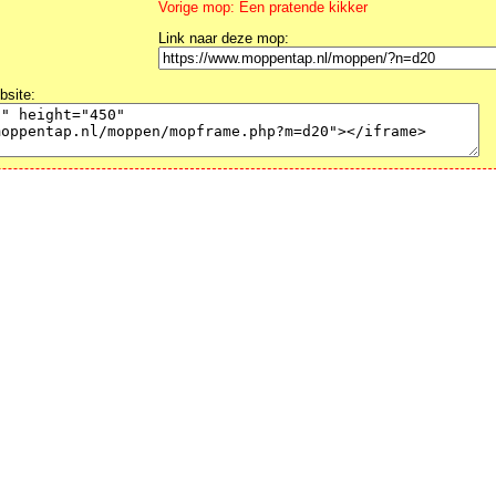
Vorige mop: Een pratende kikker
Link naar deze mop:
bsite: