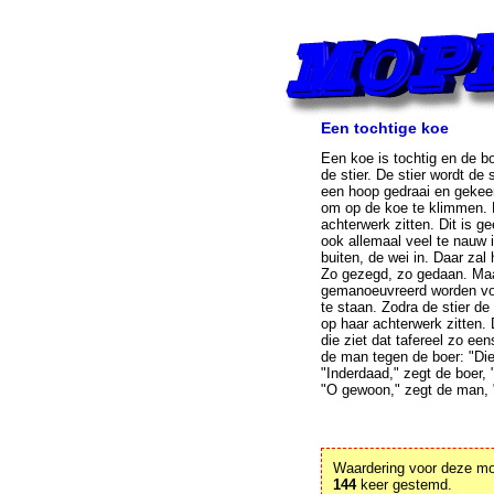
Een tochtige koe
Een koe is tochtig en de bo
de stier. De stier wordt de 
een hoop gedraai en gekeer, 
om op de koe te klimmen. 
achterwerk zitten. Dit is g
ook allemaal veel te nauw 
buiten, de wei in. Daar zal 
Zo gezegd, zo gedaan. Maa
gemanoeuvreerd worden voo
te staan. Zodra de stier de
op haar achterwerk zitten.
die ziet dat tafereel zo 
de man tegen de boer: "Di
"Inderdaad," zegt de boer,
"O gewoon," zegt de man, 
Waardering voor deze m
144
keer gestemd.