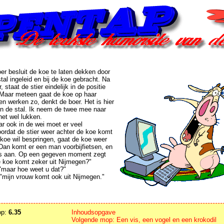
er besluit de koe te laten dekken door
stal ingeleid en bij de koe gebracht. Na
staat de stier eindelijk in de positie
Maar meteen gaat de koe op haar
een werken zo, denkt de boer. Het is hier
in de stal. Ik neem de twee mee naar
het wel lukken.
r ook in de wei moet er veel
rdat de stier weer achter de koe komt
 koe wil bespringen, gaat de koe weer
 Dan komt er een man voorbijfietsen, en
eens aan. Op een gegeven moment zegt
e koe komt zeker uit Nijmegen?"
 "maar hoe weet u dat?"
"mijn vrouw komt ook uit Nijmegen."
op:
6.35
Inhoudsopgave
Volgende mop: Een vis, een vogel en een krokodil