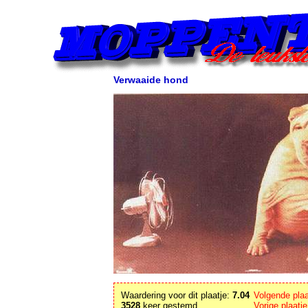
Verwaaide hond
Waardering voor dit plaatje:
7.04
Volgende pla
3528
keer gestemd.
Vorige plaatj