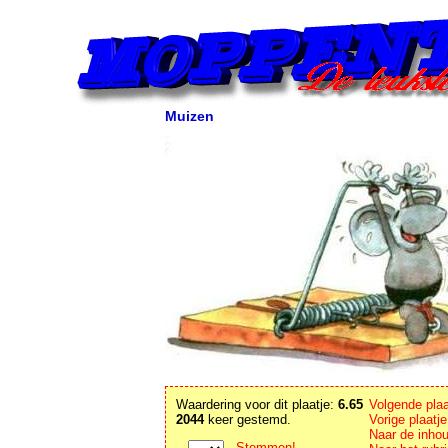
Muizen
Waardering voor dit plaatje:
6.65
Volgende plaa
2044
keer gestemd.
Vorige plaatj
Naar de inho
Stemmen!