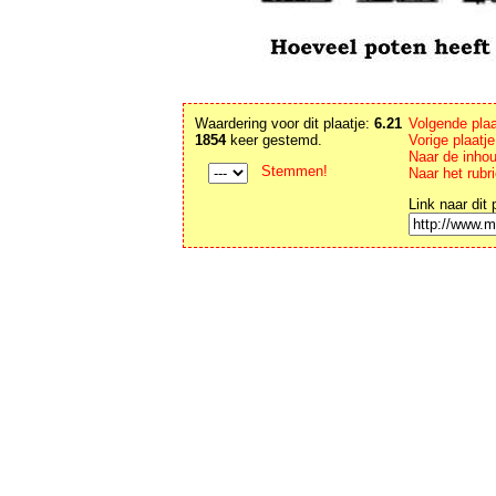
Waardering voor dit plaatje:
6.21
Volgende plaa
1854
keer gestemd.
Vorige plaatj
Naar de inho
Stemmen!
Naar het rubr
Link naar dit 