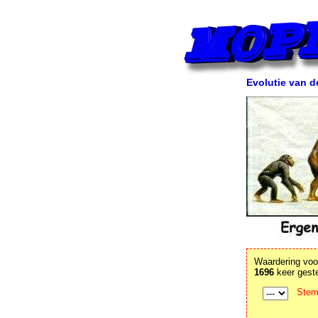
Evolutie van 
Waardering voor
1696
keer gest
Stem