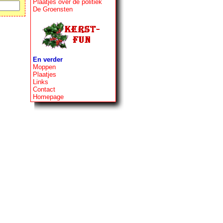
Plaatjes over de politiek
De Groensten
En verder
Moppen
Plaatjes
Links
Contact
Homepage