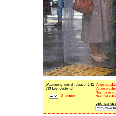
Waardering voor dit plaatje:
5.81
Volgende pla
899
keer gestemd.
Vorige plaatj
Naar de inho
Stemmen!
Naar het rubr
Link naar dit 