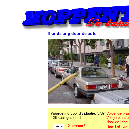
Brandslang door de auto
Waardering voor dit plaatje:
5.97
Volgende plaa
438
keer gestemd.
Vorige plaatj
Naar de inho
Stemmen!
Naar het rubr