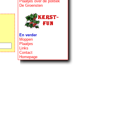
Plaatjes over de politiek
De Groensten
En verder
Moppen
Plaatjes
Links
Contact
Homepage