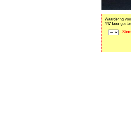
Waardering voor
447
keer geste
Stem