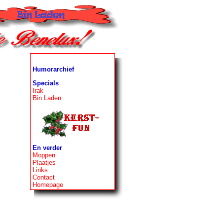
Humorarchief
Specials
Irak
Bin Laden
En verder
Moppen
Plaatjes
Links
Contact
Homepage